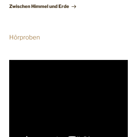
Beitrag
Zwischen Himmel und Erde
Hörproben