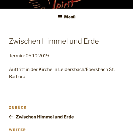
Zum
SPIRITKITCHEN
Untertitel
Inhalt
Menü
springen
Zwischen Himmel und Erde
Termin: 05.10.2019
Auftritt in der Kirche in Leidersbach/Ebersbach St.
Barbara
Beitragsnavigation
Vorheriger
ZURÜCK
Beitrag
Zwischen Himmel und Erde
Nächster
WEITER