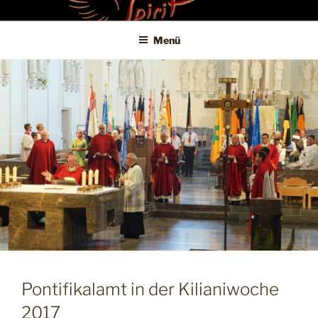
Zum
SPIRITKITCHEN
Untertitel
Inhalt
Menü
springen
Pontifikalamt in der Kilianiwoche
2017