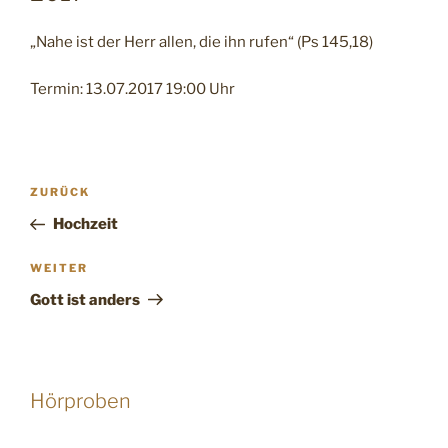
„Nahe ist der Herr allen, die ihn rufen“ (Ps 145,18)
Termin: 13.07.2017 19:00 Uhr
Beitragsnavigation
Vorheriger
ZURÜCK
Beitrag
Hochzeit
Nächster
WEITER
Beitrag
Gott ist anders
Hörproben