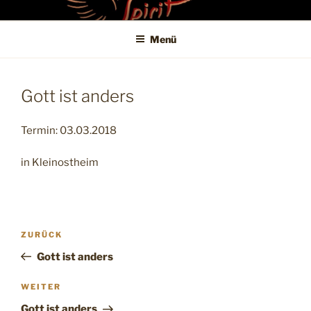
Zum
SPIRITKITCHEN
Untertitel
Inhalt
Menü
springen
Gott ist anders
Termin: 03.03.2018
in Kleinostheim
Beitragsnavigation
Vorheriger
ZURÜCK
Beitrag
Gott ist anders
Nächster
WEITER
Beitrag
Gott ist anders